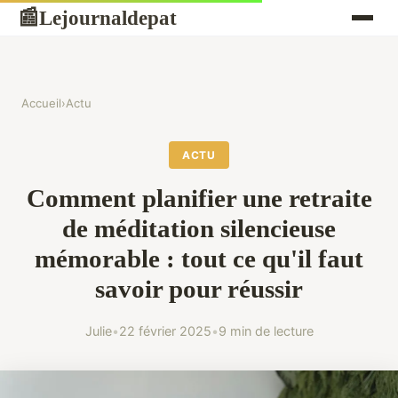
Lejournaldepat
📰
Accueil
›
Actu
ACTU
Comment planifier une retraite
de méditation silencieuse
mémorable : tout ce qu'il faut
savoir pour réussir
Julie
•
22 février 2025
•
9 min de lecture