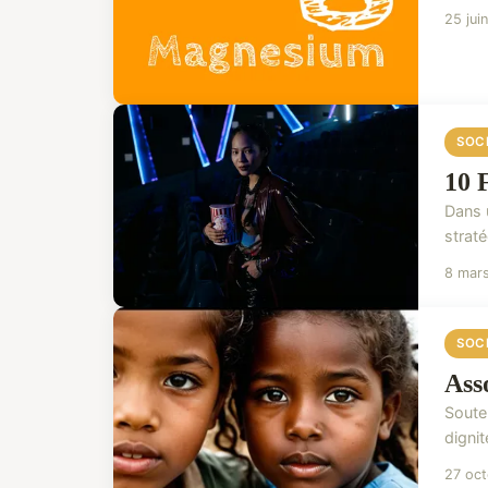
25 jui
SOC
10 
Dans 
strat
8 mar
SOC
Ass
Soute
dignit
27 oc