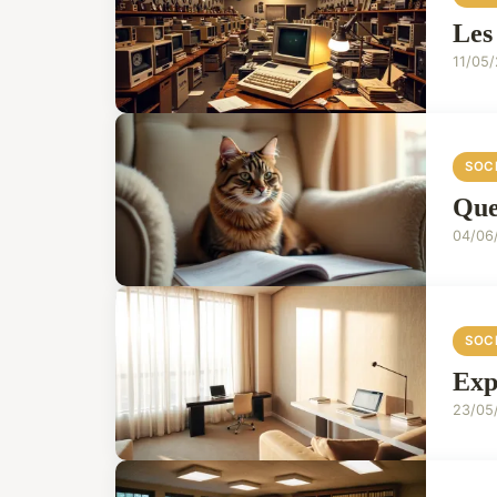
Les
11/05
SOC
Que
04/06
SOC
Exp
23/05