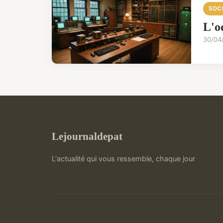
SOC
L'o
30/04
Lejournaldepat
L'actualité qui vous ressemble, chaque jour