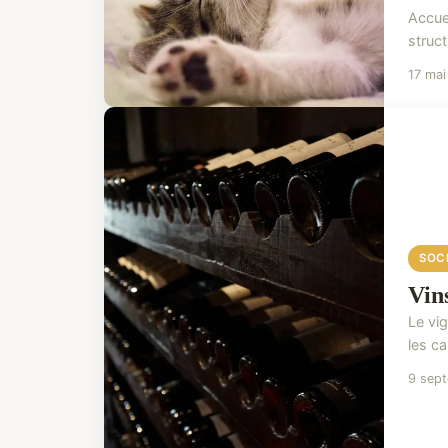
Accuei
struct
17 ma
SOC
Vin
Le vi
les ca
9 sep