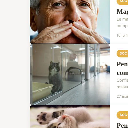
SOC
Mag
Le ma
complé
16 jui
SOC
Pen
com
Confi
rassu
27 ma
SOC
Pen