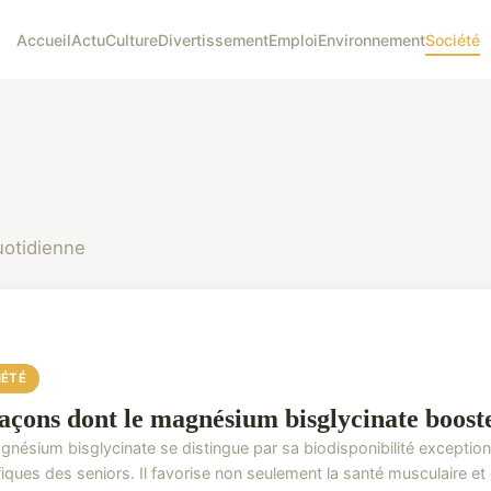
Accueil
Actu
Culture
Divertissement
Emploi
Environnement
Société
uotidienne
IÉTÉ
façons dont le magnésium bisglycinate booste
nésium bisglycinate se distingue par sa biodisponibilité exceptionn
iques des seniors. Il favorise non seulement la santé musculaire et