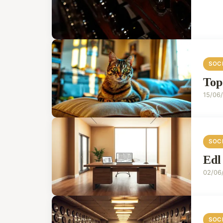
SOC
Top
15/06
SOC
Edl
02/06
SOC