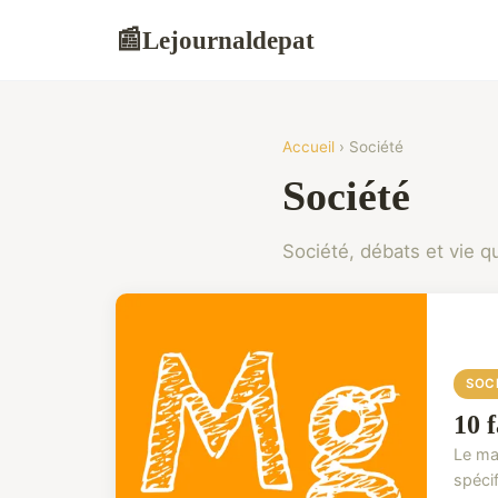
Lejournaldepat
📰
Accueil
› Société
Société
Société, débats et vie q
SOC
10 
Le mag
spécif