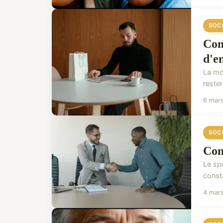
SOC
Com
d'e
La mot
rester
6 mar
SOC
Com
Le spo
consta
4 mar