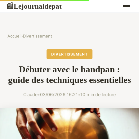
Lejournaldepat
📰
Accueil
›
Divertissement
DIVERTISSEMENT
Débuter avec le handpan :
guide des techniques essentielles
Claude
•
03/06/2026 16:21
•
10 min de lecture