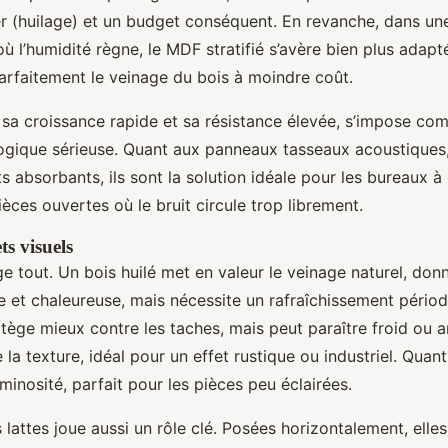
er (huilage) et un budget conséquent. En revanche, dans une
où l’humidité règne, le MDF stratifié s’avère bien plus adapt
 parfaitement le veinage du bois à moindre coût.
sa croissance rapide et sa résistance élevée, s’impose c
logique sérieuse. Quant aux panneaux tasseaux acoustiques
 absorbants, ils sont la solution idéale pour les bureaux à 
ièces ouvertes où le bruit circule trop librement.
ets visuels
ge tout. Un bois huilé met en valeur le veinage naturel, don
 et chaleureuse, mais nécessite un rafraîchissement périodi
rotège mieux contre les taches, mais peut paraître froid ou art
la texture, idéal pour un effet rustique ou industriel. Quant 
minosité, parfait pour les pièces peu éclairées.
s lattes joue aussi un rôle clé. Posées horizontalement, elles