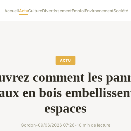
Accueil
Actu
Culture
Divertissement
Emploi
Environnement
Société
ACTU
uvrez comment les pan
ux en bois embellissen
espaces
Gordon
•
09/06/2026 07:26
•
10 min de lecture