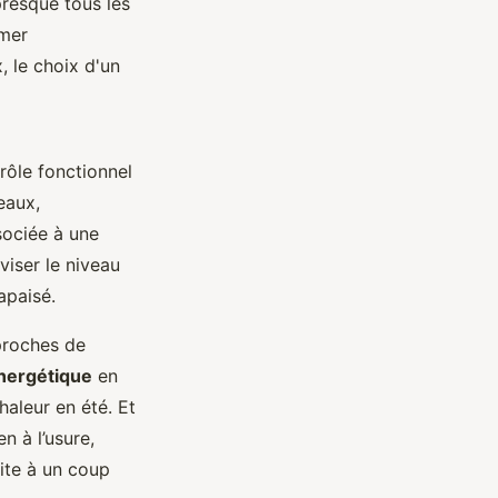
presque tous les
rmer
, le choix d'un
rôle fonctionnel
eaux,
sociée à une
viser le niveau
apaisé.
 proches de
énergétique
en
haleur en été. Et
n à l’usure,
mite à un coup