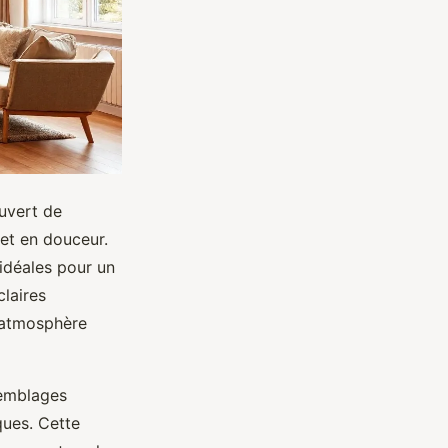
ouvert de
et en douceur.
idéales pour un
claires
e atmosphère
ssemblages
ques. Cette