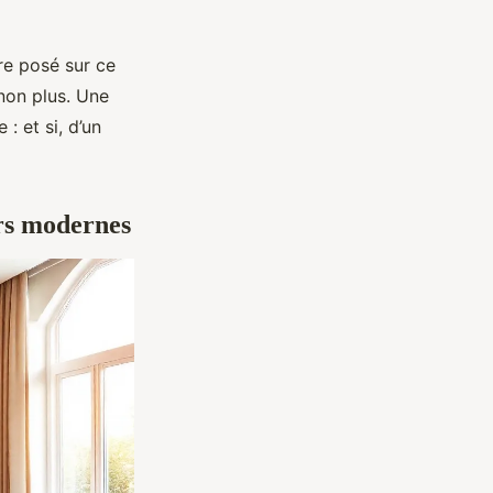
ore posé sur ce
 non plus. Une
: et si, d’un
urs modernes