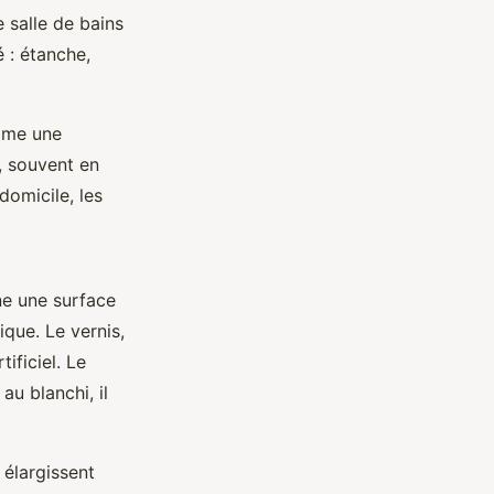
 salle de bains
é : étanche,
omme une
, souvent en
domicile, les
ne une surface
que. Le vernis,
ificiel. Le
au blanchi, il
 élargissent