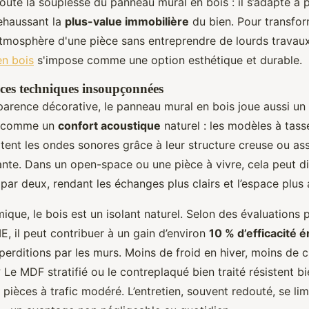
oute la souplesse du panneau mural en bois : il s’adapte à 
rehaussant la
plus-value immobilière
du bien. Pour transfo
atmosphère d'une pièce sans entreprendre de lourds travaux
en bois
s'impose comme une option esthétique et durable.
ces techniques insoupçonnées
parence décorative, le panneau mural en bois joue aussi un 
git comme un
confort acoustique
naturel : les modèles à tass
ent les ondes sonores grâce à leur structure creuse ou as
nte. Dans un open-space ou une pièce à vivre, cela peut di
ar deux, rendant les échanges plus clairs et l’espace plus 
mique, le bois est un isolant naturel. Selon des évaluations
E, il peut contribuer à un gain d’environ
10 % d’efficacité 
perditions par les murs. Moins de froid en hiver, moins de c
? Le MDF stratifié ou le contreplaqué bien traité résistent bie
 pièces à trafic modéré. L’entretien, souvent redouté, se li