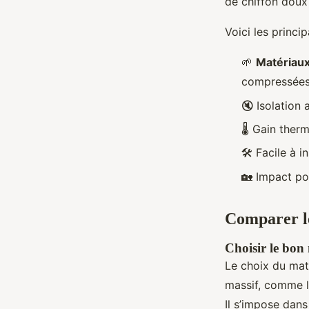
de chiffon doux
Voici les princi
🌱
Matériaux
compressée
🔇 Isolation
🌡️ Gain the
🛠️ Facile à
🏡 Impact pos
Comparer le
Choisir le bon
Le choix du maté
massif, comme le
Il s’impose dans