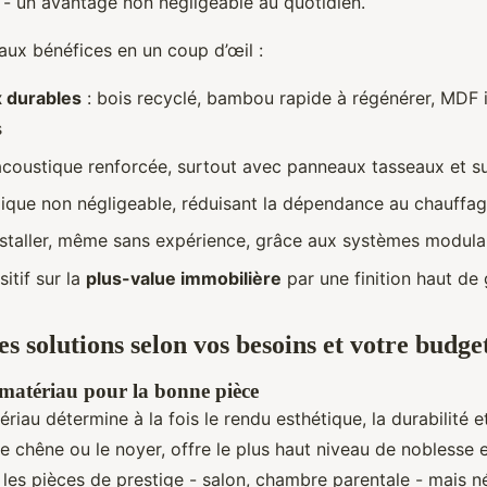
 - un avantage non négligeable au quotidien.
paux bénéfices en un coup d’œil :
 durables
: bois recyclé, bambou rapide à régénérer, MDF i
s
 acoustique renforcée, surtout avec panneaux tasseaux et s
rmique non négligeable, réduisant la dépendance au chauffa
 installer, même sans expérience, grâce aux systèmes modula
itif sur la
plus-value immobilière
par une finition haut d
s solutions selon vos besoins et votre budge
 matériau pour la bonne pièce
riau détermine à la fois le rendu esthétique, la durabilité et
 chêne ou le noyer, offre le plus haut niveau de noblesse e
 les pièces de prestige - salon, chambre parentale - mais n