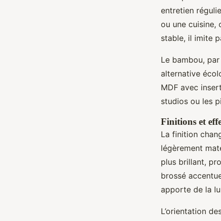
entretien réguli
ou une cuisine, 
stable, il imite
Le bambou, par 
alternative éco
MDF avec inserts
studios ou les p
Finitions et eff
La finition chan
légèrement mate
plus brillant, p
brossé accentue 
apporte de la lu
L’orientation de