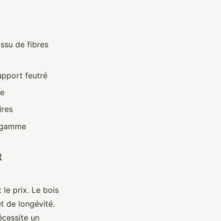
ssu de fibres
upport feutré
ge
ires
e gamme
t
 le prix. Le bois
t de longévité.
écessite un