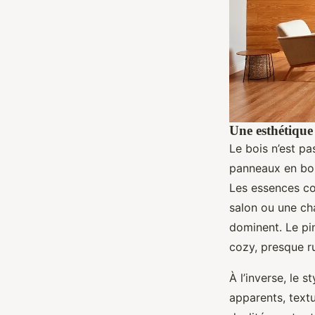
Une esthétique
Le bois n’est pa
panneaux en boi
Les essences co
salon ou une cha
dominent. Le pi
cozy, presque ru
À l’inverse, le 
apparents, textu