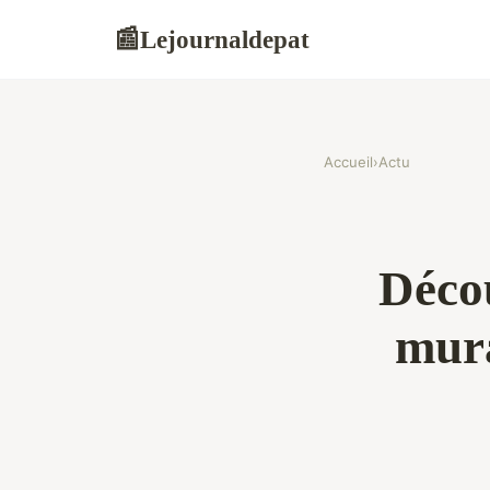
Lejournaldepat
📰
Accueil
›
Actu
Déco
mura